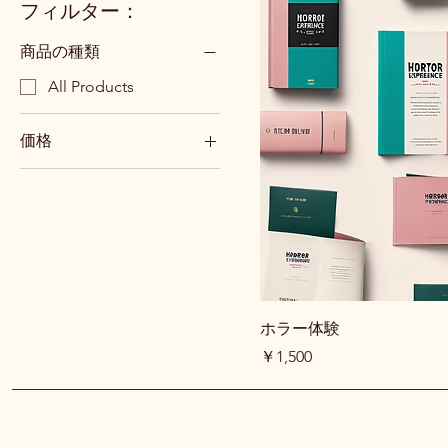
フィルター：
商品の種類
All Products
価格
￥800
￥1,500
ホラー体験
価格
￥1,500